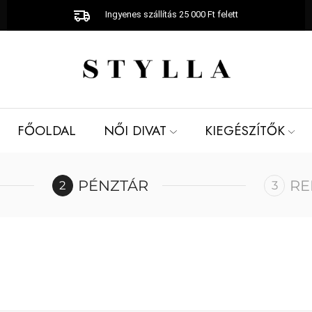
Ingyenes szállítás 25 000 Ft felett
FŐOLDAL
NŐI DIVAT
KIEGÉSZÍTŐK
PÉNZTÁR
RE