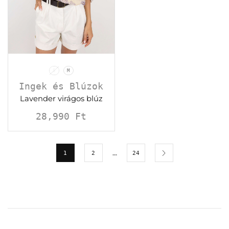
S
M
Ingek és Blúzok
Lavender virágos blúz
28,990
Ft
…
1
2
24