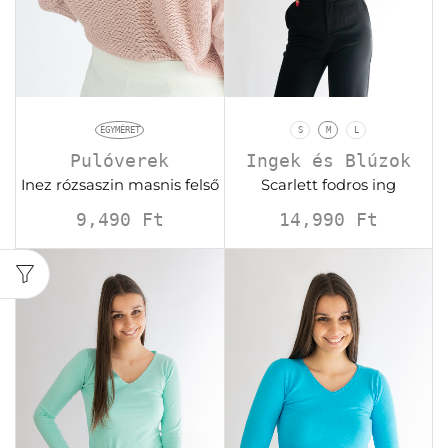
EGYMÉRET
S
M
L
Pulóverek
Ingek és Blúzok
Inez rózsaszin masnis felső
Scarlett fodros ing
9,490
Ft
14,990
Ft