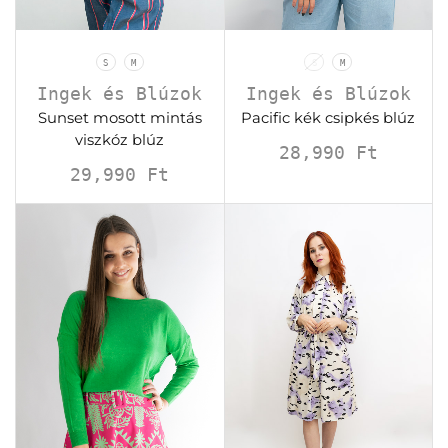
S
M
S
M
Ingek és Blúzok
Ingek és Blúzok
Sunset mosott mintás
Pacific kék csipkés blúz
viszkóz blúz
28,990
Ft
29,990
Ft