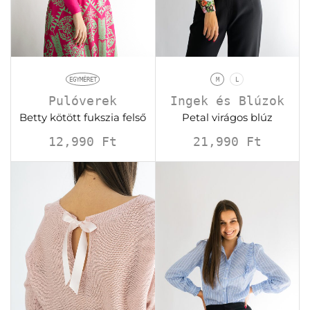
EGYMÉRET
M
L
Pulóverek
Ingek és Blúzok
Betty kötött fukszia felső
Petal virágos blúz
12,990
Ft
21,990
Ft