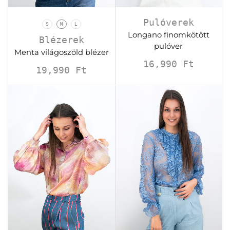
Pulóverek
S
M
L
Longano finomkötött
Blézerek
pulóver
Menta világoszöld blézer
16,990
Ft
19,990
Ft