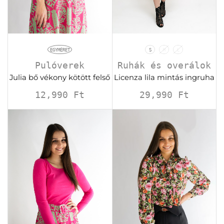
EGYMÉRET
S
M
L
Pulóverek
Ruhák és overálok
Julia bő vékony kötött felső
Licenza lila mintás ingruha
12,990
Ft
29,990
Ft