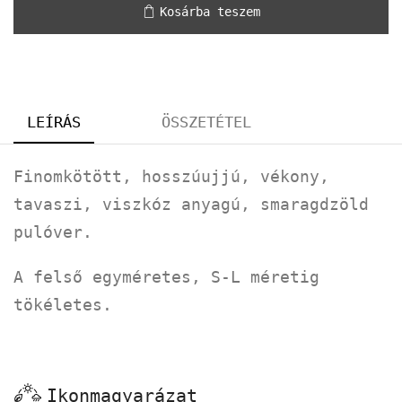
Kosárba teszem
LEÍRÁS
ÖSSZETÉTEL
Finomkötött, hosszúujjú, vékony,
tavaszi, viszkóz anyagú, smaragdzöld
pulóver.
A felső egyméretes, S-L méretig
tökéletes.
Ikonmagyarázat