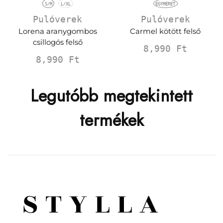
S/M
L/XL
EGYMÉRET
Pulóverek
Pulóverek
Lorena aranygombos
Carmel kötött felső
csillogós felső
8,990
Ft
8,990
Ft
Legutóbb megtekintett
termékek