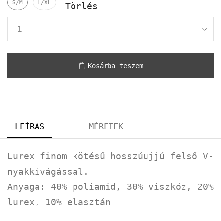
S/M
L/XL
Törlés
Kosárba teszem
LEÍRÁS
MÉRETEK
Lurex finom kötésű hosszúujjú felső V-
nyakkivágással.
Anyaga: 40% poliamid, 30% viszkóz, 20%
lurex, 10% elasztán