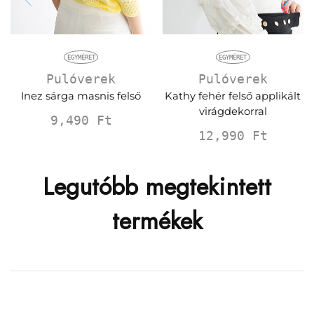
EGYMÉRET
EGYMÉRET
Pulóverek
Pulóverek
Inez sárga masnis felső
Kathy fehér felső applikált
virágdekorral
9,490
Ft
12,990
Ft
Legutóbb megtekintett
termékek