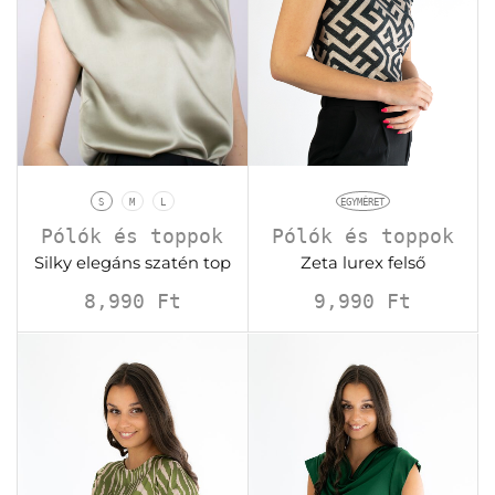
S
M
L
EGYMÉRET
Pólók és toppok
Pólók és toppok
Silky elegáns szatén top
Zeta lurex felső
8,990
Ft
9,990
Ft