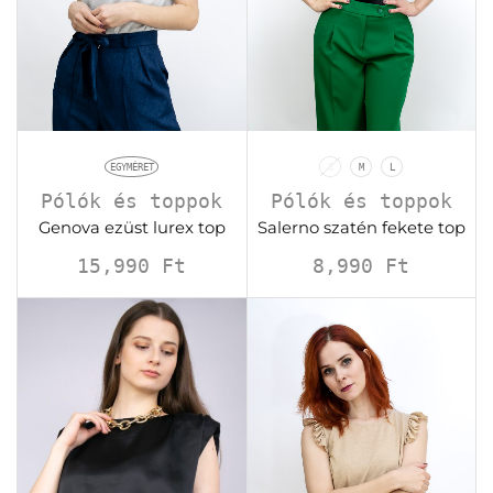
EGYMÉRET
S
M
L
Pólók és toppok
Pólók és toppok
Genova ezüst lurex top
Salerno szatén fekete top
15,990
Ft
8,990
Ft