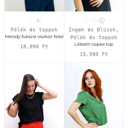
S
M
S
M
L
Pólók és toppok
Ingek és Blúzok
,
Melody fukszia viszkóz felső
Pólók és toppok
Lilibeth csipke top
18,990
Ft
15,990
Ft