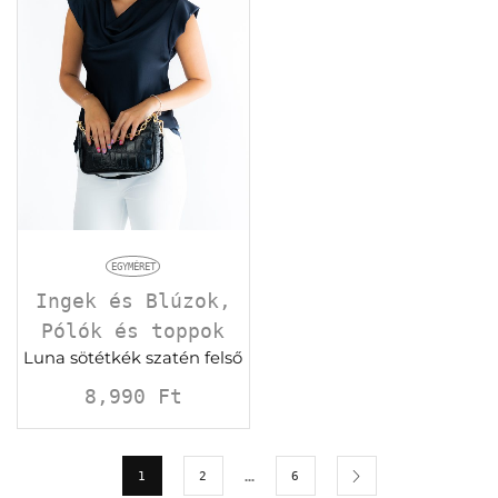
EGYMÉRET
Ingek és Blúzok
,
Pólók és toppok
Luna sötétkék szatén felső
8,990
Ft
…
1
2
6