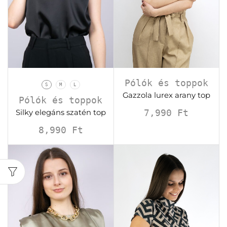
Pólók és toppok
S
M
L
Gazzola lurex arany top
Pólók és toppok
7,990
Ft
Silky elegáns szatén top
8,990
Ft