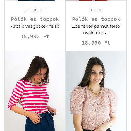
S
M
L
XS
S
Pólók és toppok
Pólók és toppok
Arosio világoskék felső
Zoe fehér pamut felső
nyaklánccal
15,990
Ft
18,990
Ft