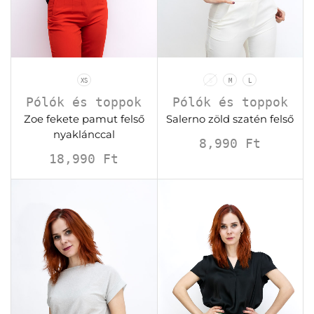
XS
S
M
L
Pólók és toppok
Pólók és toppok
Zoe fekete pamut felső
Salerno zöld szatén felső
nyaklánccal
8,990
Ft
18,990
Ft