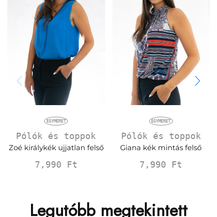
EGYMÉRET
EGYMÉRET
Pólók és toppok
Pólók és toppok
Zoé királykék ujjatlan felső
Giana kék mintás felső
7,990
Ft
7,990
Ft
Legutóbb megtekintett