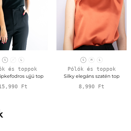
S
M
L
S
M
L
Pólók és toppok
ók és toppok
Silky elegáns szatén top
csipkefodros ujjú top
8,990
Ft
15,990
Ft
k