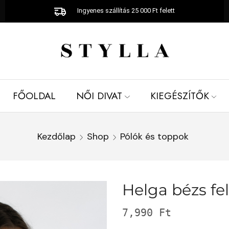
Ingyenes szállítás 25 000 Ft felett
FŐOLDAL
NŐI DIVAT
KIEGÉSZÍTŐK
Kezdőlap
Shop
Pólók és toppok
Helga bézs fe
7,990
Ft