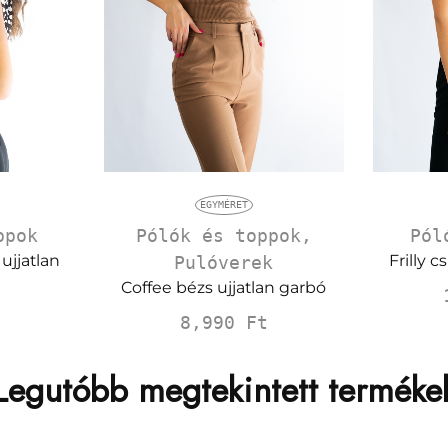
EGYMÉRET
ppok
Pólók és toppok
,
Pól
ujjatlan
Frilly 
Pulóverek
Coffee bézs ujjatlan garbó
8,990
Ft
Legutóbb megtekintett terméke