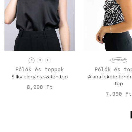
S
M
L
EGYMÉRET
Pólók és toppok
Pólók és to
Silky elegáns szatén top
Alana fekete-fehér 
top
8,990
Ft
7,990
Ft