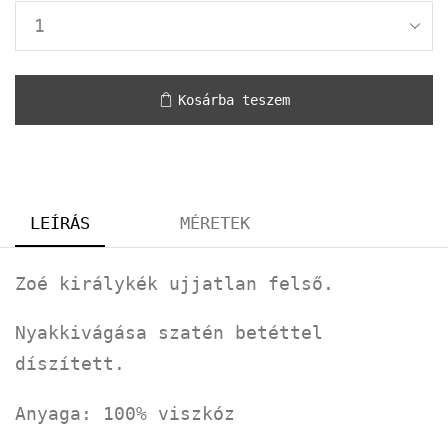
Kosárba teszem
LEÍRÁS
MÉRETEK
Zoé királykék ujjatlan felső.
Nyakkivágása szatén betéttel
díszített.
Anyaga: 100% viszkóz