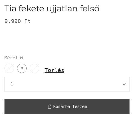
Tia fekete ujjatlan felső
9,990
Ft
Méret
S
M
L
Törlés
Kosárba teszem