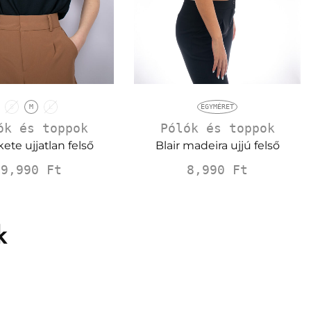
S
M
L
EGYMÉRET
ók és toppok
Pólók és toppok
kete ujjatlan felső
Blair madeira ujjú felső
9,990
Ft
8,990
Ft
k