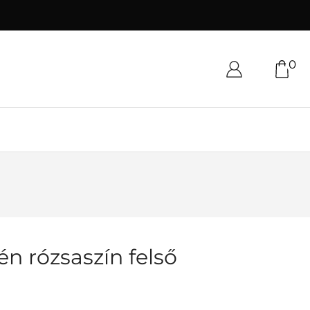
0
én rózsaszín felső