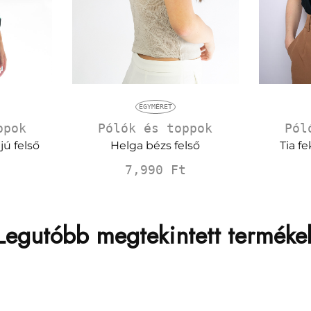
EGYMÉRET
ppok
Pól
Pólók és toppok
jú felső
Tia fe
Helga bézs felső
7,990
Ft
Legutóbb megtekintett terméke