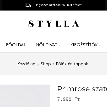
Ingyenes szállítás 25 000 Ft felett
FŐOLDAL
NŐI DIVAT
KIEGÉSZÍTŐK
Kezdőlap
Shop
Pólók és toppok
Primrose szat
7,990
Ft