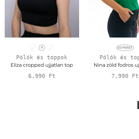
S
M
L
EGYMÉRET
Pólók és toppok
Pólók és to
Eliza cropped ujjatlan top
Nina zöld fodros uj
6,990
Ft
7,990
Ft