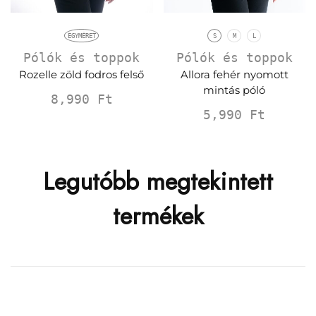
EGYMÉRET
S
M
L
Pólók és toppok
Pólók és toppok
Rozelle zöld fodros felső
Allora fehér nyomott
mintás póló
8,990
Ft
5,990
Ft
Legutóbb megtekintett
termékek