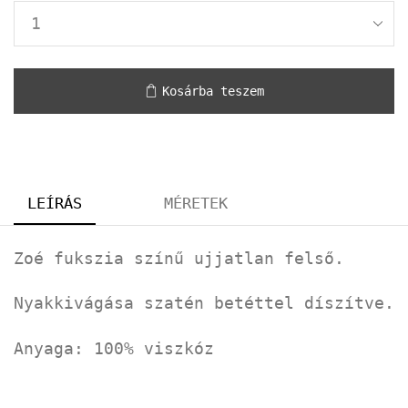
Kosárba teszem
LEÍRÁS
MÉRETEK
Zoé fukszia színű ujjatlan felső.
Nyakkivágása szatén betéttel díszítve.
Anyaga: 100% viszkóz