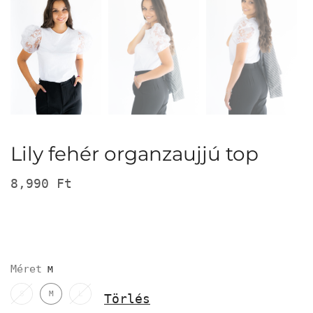
Lily fehér organzaujjú top
8,990
Ft
Méret
S
M
L
Törlés