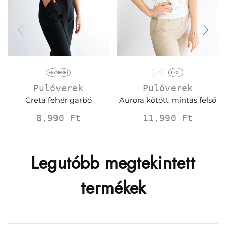
EGYMÉRET
S/M
L/XL
Pulóverek
Pulóverek
Greta fehér garbó
Aurora kötött mintás felső
8,990
Ft
11,990
Ft
Legutóbb megtekintett
termékek