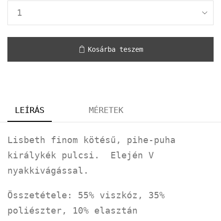
Kosárba teszem
LEÍRÁS
MÉRETEK
Lisbeth finom kötésű, pihe-puha
királykék pulcsi. Elején V
nyakkivágással.
Összetétele: 55% viszkóz, 35%
poliészter, 10% elasztán