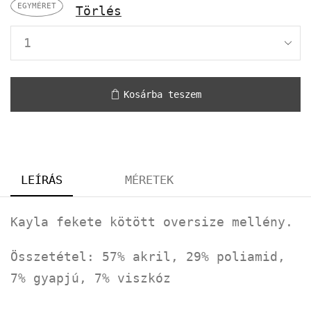
EGYMÉRET
Törlés
Kosárba teszem
LEÍRÁS
MÉRETEK
Kayla fekete kötött oversize mellény.
Összetétel: 57% akril, 29% poliamid,
7% gyapjú, 7% viszkóz