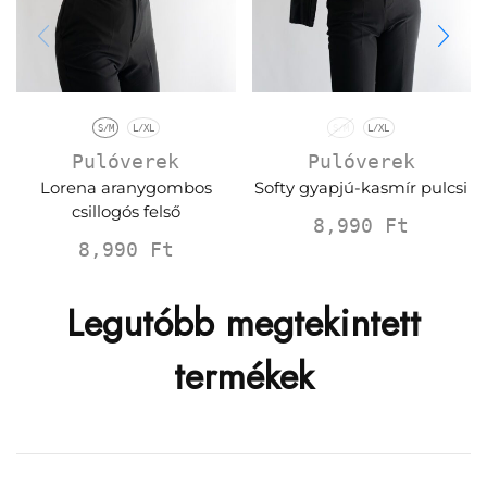
S/M
L/XL
S/M
L/XL
Pulóverek
Pulóverek
Lorena aranygombos
Softy gyapjú-kasmír pulcsi
csillogós felső
8,990
Ft
8,990
Ft
Legutóbb megtekintett
termékek