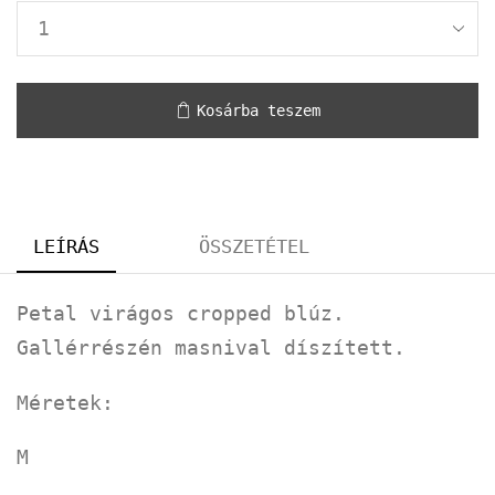
Kosárba teszem
LEÍRÁS
ÖSSZETÉTEL
Petal virágos cropped blúz.
Gallérrészén masnival díszített.
Méretek:
M