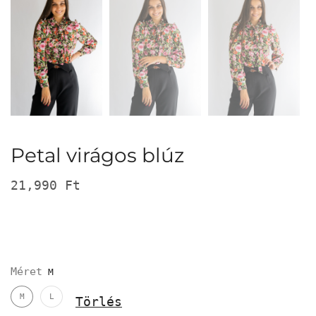
Petal virágos blúz
21,990
Ft
Méret
M
L
Törlés