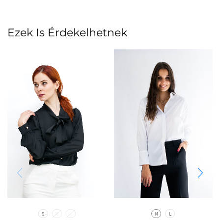
Ezek Is Érdekelhetnek
S
M
L
M
L