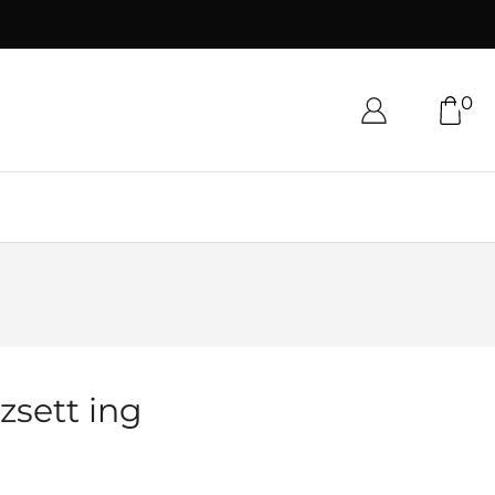
0
zsett ing