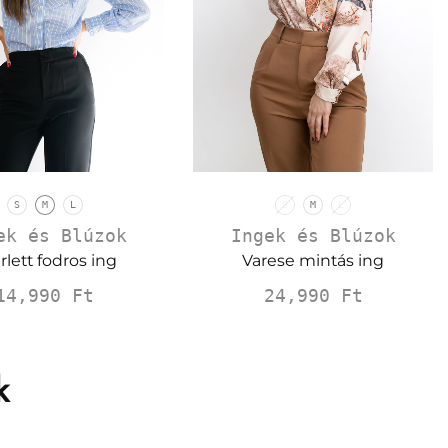
S
M
L
S
M
L
ek és Blúzok
Ingek és Blúzok
rlett fodros ing
Varese mintás ing
14,990
Ft
24,990
Ft
k