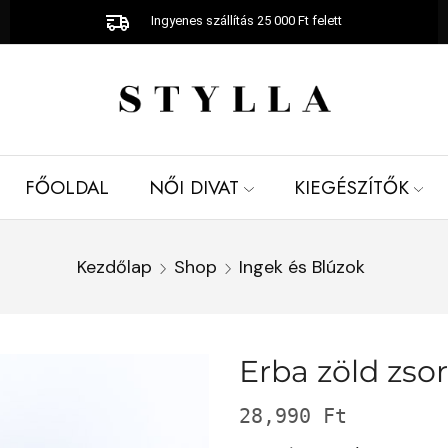
Ingyenes szállítás 25 000 Ft felett
FŐOLDAL
NŐI DIVAT
KIEGÉSZÍTŐK
Kezdőlap
Shop
Ingek és Blúzok
Erba zöld zsor
28,990
Ft