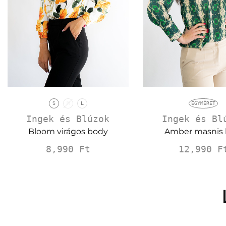
S
M
L
EGYMÉRET
Ingek és Blúzok
Ingek és Bl
Bloom virágos body
Amber masnis 
8,990
Ft
12,990
F