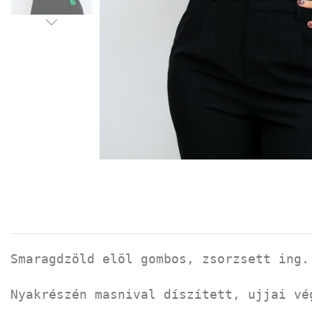
Smaragdzöld elöl gombos, zsorzsett ing.
Nyakrészén masnival díszített, ujjai vé