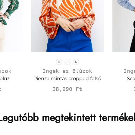
S
M
L
úzok
Ingek és Blúzok
Ing
blúz
Pienza mintás cropped felső
Sca
t
28,990
Ft
Legutóbb megtekintett terméke