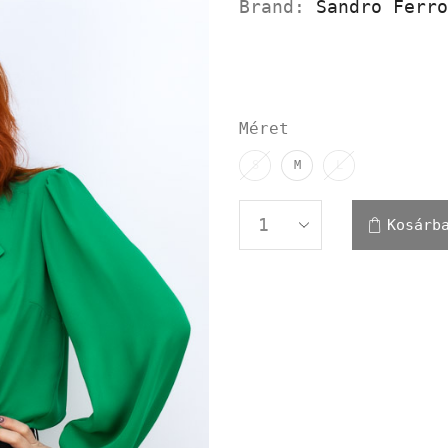
Brand:
Sandro Ferro
Méret
S
M
L
Kosárb