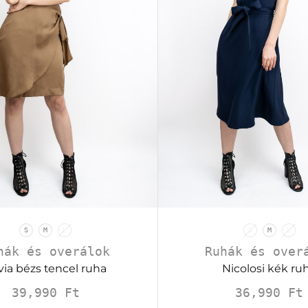
S
M
L
S
M
L
hák és overálok
Ruhák és over
via bézs tencel ruha
Nicolosi kék ru
39,990
Ft
36,990
Ft