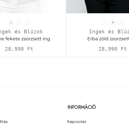
S
M
L
S
M
L
ngek és Blúzok
Ingek és Blú
e fekete zsorzsett ing
Erba zöld zsorzset
28,990
Ft
28,990
Ft
INFORMÁCIÓ
lítás
Kapcsolat