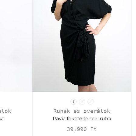
S
M
L
álok
Ruhák és overálok
ha
Pavia fekete tencel ruha
39,990
Ft