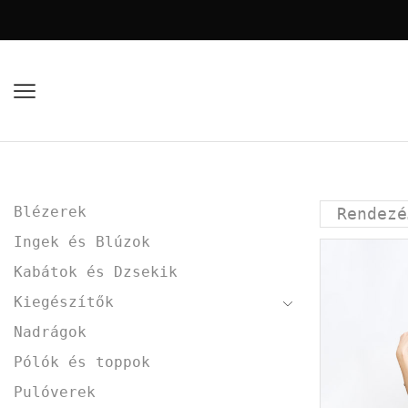
Blézerek
Ingek és Blúzok
Kabátok és Dzsekik
Kiegészítők
Nadrágok
Pólók és toppok
Pulóverek