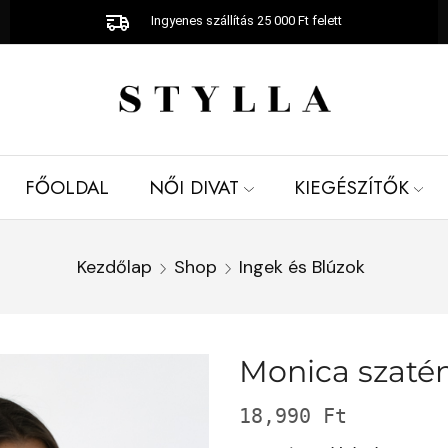
Ingyenes szállítás 25 000 Ft felett
FŐOLDAL
NŐI DIVAT
KIEGÉSZÍTŐK
Kezdőlap
Shop
Ingek és Blúzok
Monica szaté
18,990
Ft