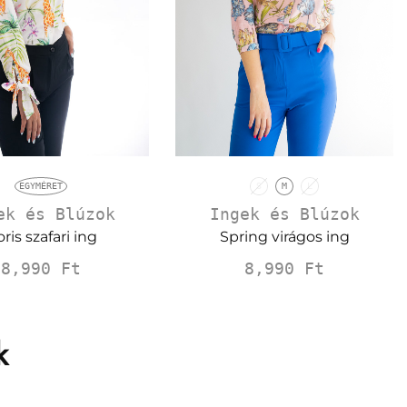
EGYMÉRET
S
M
L
ek és Blúzok
Ingek és Blúzok
ris szafari ing
Spring virágos ing
8,990
Ft
8,990
Ft
k