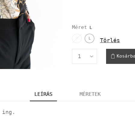
Méret
M
L
Törlés
Kosárb
LEÍRÁS
MÉRETEK
 ing.