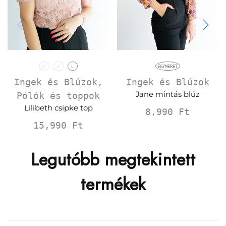
S
M
L
EGYMÉRET
Ingek és Blúzok
,
Ingek és Blúzok
Jane mintás blúz
Pólók és toppok
Lilibeth csipke top
8,990
Ft
15,990
Ft
Legutóbb megtekintett
termékek