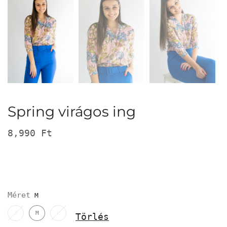
Spring virágos ing
8,990
Ft
Méret
S
M
L
Törlés