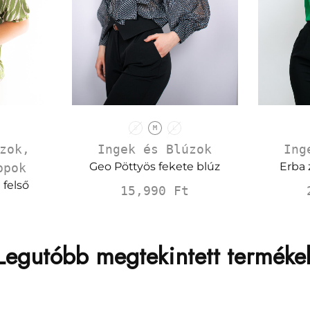
S
M
L
Ingek és Blúzok
zok
,
Ing
Geo Pöttyös fekete blúz
Erba 
ppok
 felső
15,990
Ft
Legutóbb megtekintett terméke