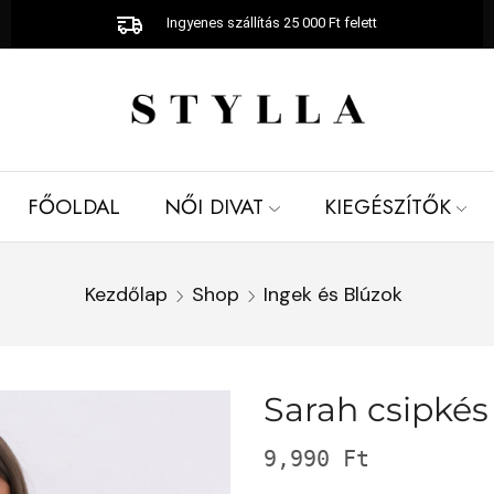
Ingyenes szállítás 25 000 Ft felett
FŐOLDAL
NŐI DIVAT
KIEGÉSZÍTŐK
Kezdőlap
Shop
Ingek és Blúzok
Sarah csipkés
9,990
Ft