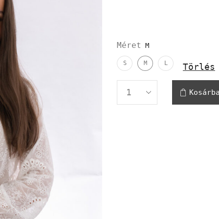
Méret
S
M
L
Törlés
Kosárb