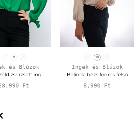
36
38
40
S
M
L
Ingek és Blúzok
ek és Blúzok
Belinda bézs fodros felső
zöld zsorzsett ing
8,990
Ft
28,990
Ft
k