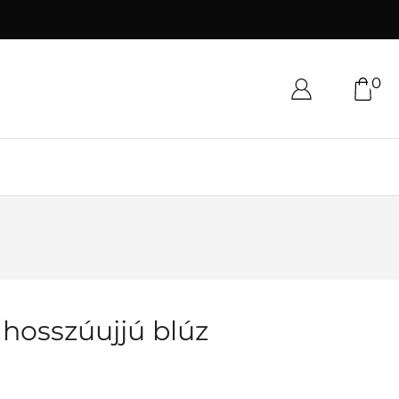
0
 hosszúujjú blúz