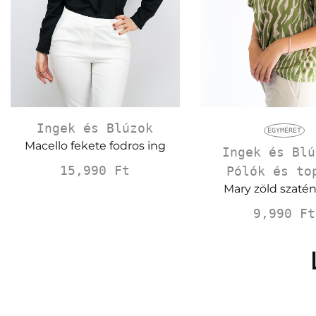
Ingek és Blúzok
EGYMÉRET
Macello fekete fodros ing
Ingek és Blú
15,990
Ft
Pólók és to
Mary zöld szatén
9,990
Ft