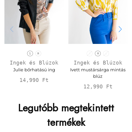
S
M
S
M
L
Ingek és Blúzok
Ingek és Blúzok
Julie bőrhatású ing
Ivett mustársárga mintás
blúz
14,990
Ft
12,990
Ft
Legutóbb megtekintett
termékek