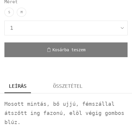
Méret
S
M
Kosárba teszem
LEÍRÁS
ÖSSZETÉTEL
Mosott mintás, bő ujjú, fémszállal
átszőtt ing fazonú, elöl végig gombos
blúz.