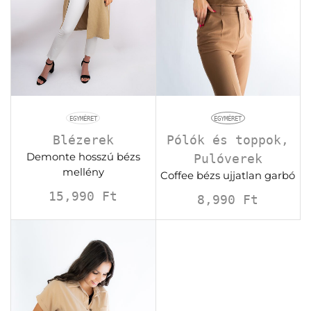
EGYMÉRET
EGYMÉRET
Blézerek
Pólók és toppok
,
Demonte hosszú bézs
Pulóverek
mellény
Coffee bézs ujjatlan garbó
15,990
Ft
8,990
Ft