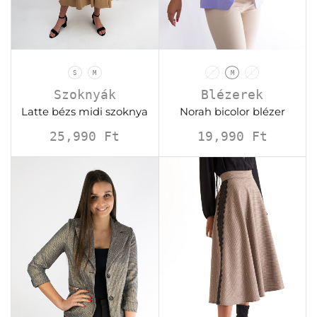
S
M
S
M
L
Szoknyák
Blézerek
Latte bézs midi szoknya
Norah bicolor blézer
25,990
Ft
19,990
Ft