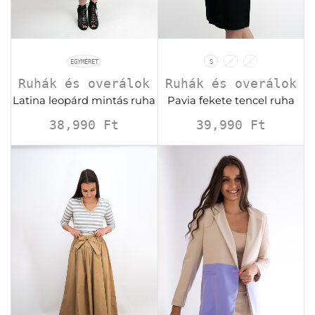
EGYMÉRET
S
M
L
Ruhák és overálok
Ruhák és overálok
Latina leopárd mintás ruha
Pavia fekete tencel ruha
38,990
Ft
39,990
Ft