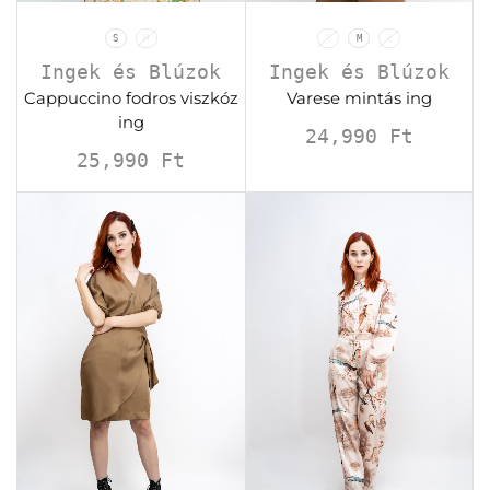
S
M
S
M
L
Ingek és Blúzok
Ingek és Blúzok
Cappuccino fodros viszkóz
Varese mintás ing
ing
24,990
Ft
25,990
Ft