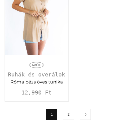
EGYMÉRET
Ruhák és overálok
Róma bézs öves tunika
12,990
Ft
1
2