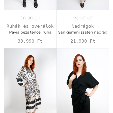
S
M
L
S
M
L
Ruhák és overálok
Nadrágok
Pavia bézs tencel ruha
San gemini szatén nadrág
39,990
Ft
21,990
Ft