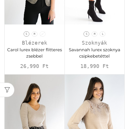
S
M
L
S
M
L
Blézerek
Szoknyák
Carol lurex blézer flitteres
Savannah lurex szoknya
zsebbel
csipkebetéttel
26,990
Ft
18,990
Ft