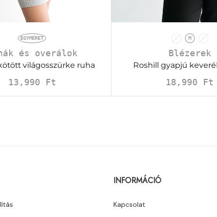
EGYMÉRET
S
M
L
hák és overálok
Blézerek
kötött világosszürke ruha
Roshill gyapjú keveré
13,990
Ft
18,990
Ft
INFORMÁCIÓ
lítás
Kapcsolat