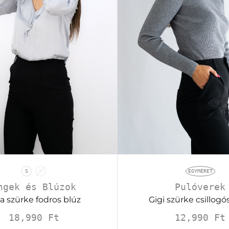
S
M
EGYMÉRET
ngek és Blúzok
Pulóverek
a szürke fodros blúz
Gigi szürke csillogós
18,990
Ft
12,990
Ft