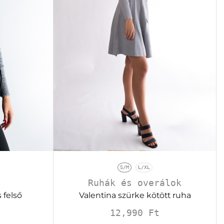
S/M
L/XL
Ruhák és overálok
Valentina szürke kötött ruha
 felső
12,990
Ft