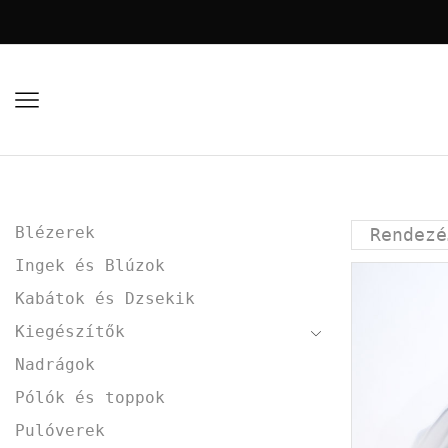
Blézerek
Ingek és Blúzok
Kabátok és Dzsekik
Kiegészítők
Nadrágok
Pólók és toppok
Pulóverek