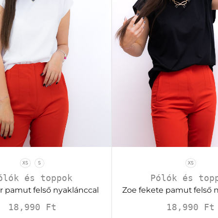
XS
S
XS
ólók és toppok
Pólók és top
r pamut felső nyaklánccal
Zoe fekete pamut felső 
18,990
Ft
18,990
Ft