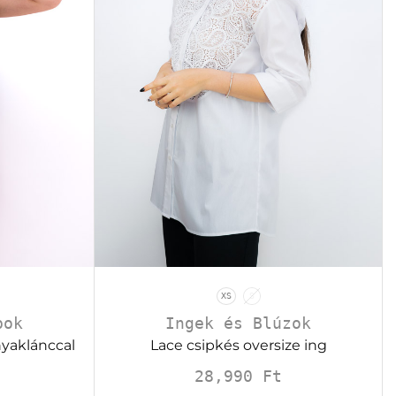
XS
S
pok
Ingek és Blúzok
nyaklánccal
Lace csipkés oversize ing
28,990
Ft