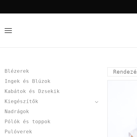
Blézerek
Ingek és Blúzok
Kabátok és Dzsekik
Kiegészítők
Nadrágok
Pólók és toppok
Pulóverek