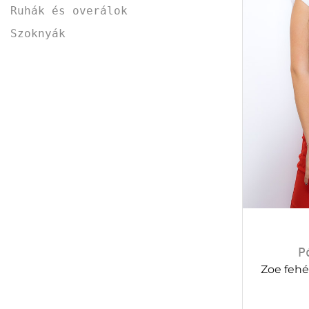
Ruhák és overálok
Szoknyák
P
Zoe fehé