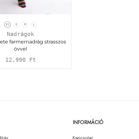
XS
S
M
L
Nadrágok
kete farmernadrág strasszos
övvel
12,990
Ft
INFORMÁCIÓ
lítás
Kapcsolat