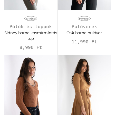
EGYMÉRET
EGYMÉRET
Pólók és toppok
Pulóverek
Sidney barna kasmírmintás
Oak barna pulóver
top
11,990
Ft
8,990
Ft