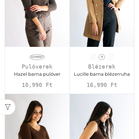
EGYMÉRET
S
M
L
Pulóverek
Blézerek
Hazel barna pulóver
Lucille barna blézerruha
10,990
Ft
16,990
Ft