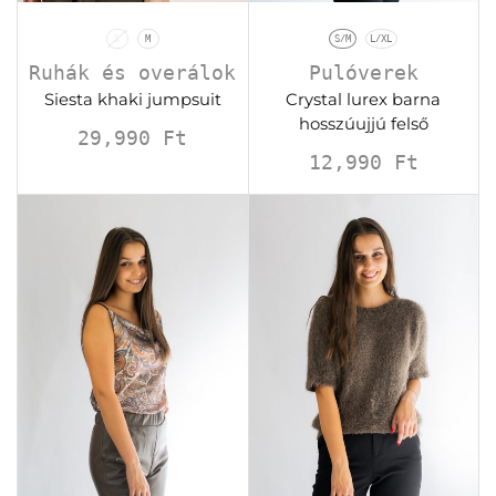
S
M
S/M
L/XL
Ruhák és overálok
Pulóverek
Siesta khaki jumpsuit
Crystal lurex barna
hosszúujjú felső
29,990
Ft
12,990
Ft