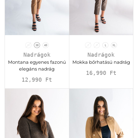
36
38
40
S
M
L
XL
Nadrágok
Nadrágok
Montana egyenes fazonú
Mokka bőrhatású nadrág
elegáns nadrág
16,990
Ft
12,990
Ft