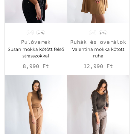
S/M
L/XL
S/M
L/XL
Pulóverek
Ruhák és overálok
Susan mokka kötött felső
Valentina mokka kötött
strasszokkal
ruha
8,990
Ft
12,990
Ft