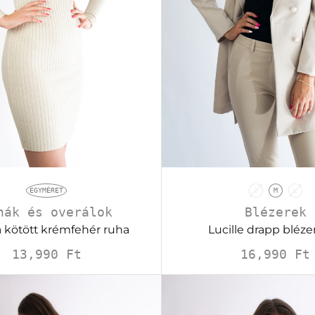
EGYMÉRET
S
M
L
hák és overálok
Blézerek
 kötött krémfehér ruha
Lucille drapp bléze
13,990
Ft
16,990
Ft