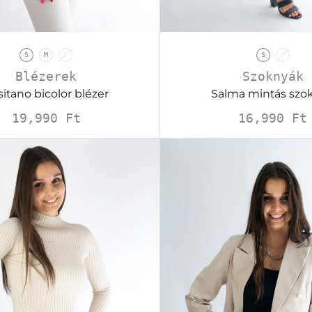
S
M
L
S
M
Blézerek
Szoknyák
itano bicolor blézer
Salma mintás szo
19,990
Ft
16,990
Ft