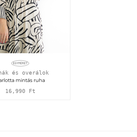
EGYMÉRET
hák és overálok
arlotta mintás ruha
16,990
Ft