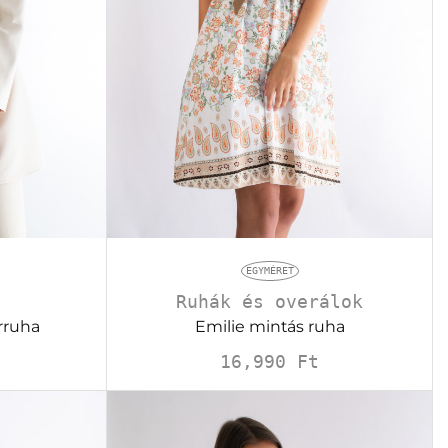
EGYMÉRET
Ruhák és overálok
Emilie mintás ruha
rruha
16,990
Ft