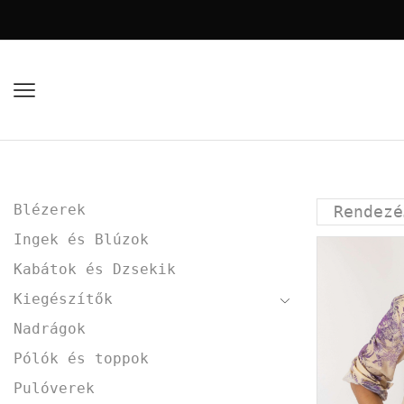
Blézerek
Ingek és Blúzok
Kabátok és Dzsekik
Kiegészítők
Nadrágok
Pólók és toppok
Pulóverek