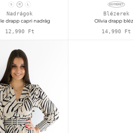
S
M
L
EGYMÉRET
Nadrágok
Blézerek
lle drapp capri nadrág
Olívia drapp blé
12,990
Ft
14,990
Ft