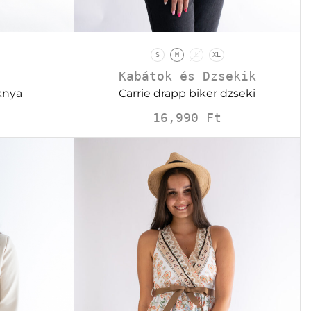
S
M
L
XL
Kabátok és Dzsekik
Carrie drapp biker dzseki
knya
16,990
Ft