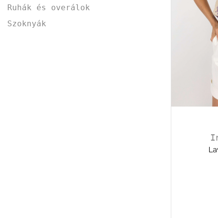
Ruhák és overálok
Szoknyák
I
La