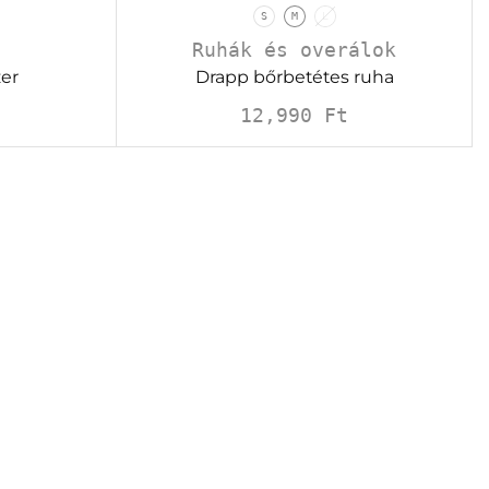
S
M
L
Ruhák és overálok
zer
Drapp bőrbetétes ruha
12,990
Ft