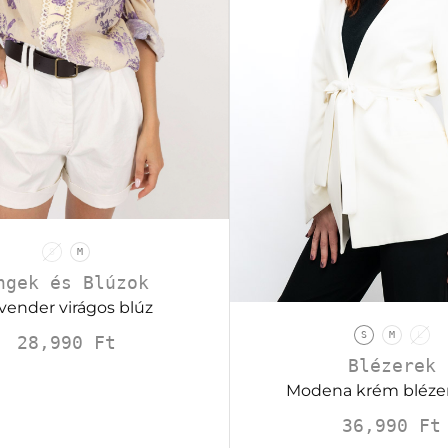
S
M
ngek és Blúzok
vender virágos blúz
S
M
L
28,990
Ft
Blézerek
Modena krém blézer
36,990
Ft