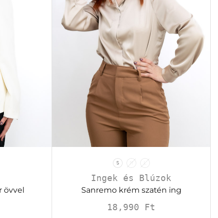
S
M
L
Ingek és Blúzok
 övvel
Sanremo krém szatén ing
18,990
Ft