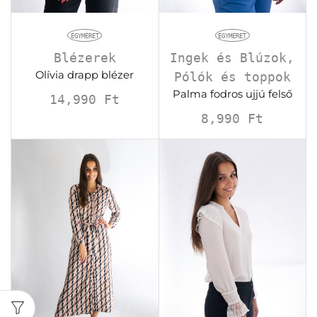
EGYMÉRET
EGYMÉRET
Blézerek
Ingek és Blúzok
,
Olívia drapp blézer
Pólók és toppok
Palma fodros ujjú felső
14,990
Ft
8,990
Ft