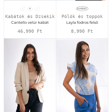
EGYMÉRET
S
M
L
Pólók és toppok
Kabátok és Dzsekik
Layla fodros felső
Cantello velúr kabát
8,990
Ft
46,990
Ft