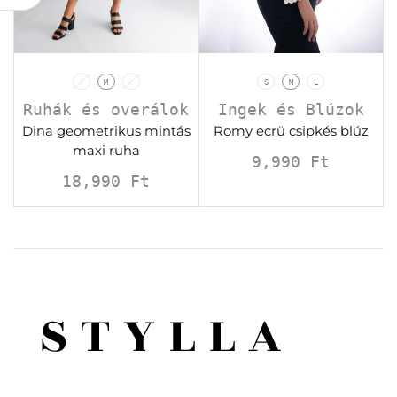
S
M
L
S
M
L
Ruhák és overálok
Ingek és Blúzok
Dina geometrikus mintás
Romy ecrü csipkés blúz
maxi ruha
9,990
Ft
18,990
Ft