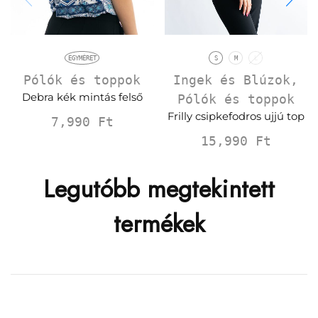
EGYMÉRET
S
M
L
Pólók és toppok
Ingek és Blúzok
,
Debra kék mintás felső
Pólók és toppok
Frilly csipkefodros ujjú top
7,990
Ft
15,990
Ft
Legutóbb megtekintett
termékek