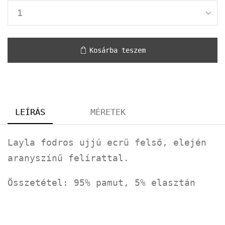
Kosárba teszem
LEÍRÁS
MÉRETEK
Layla fodros ujjú ecrü felső, elején
aranyszínű felírattal.
Összetétel: 95% pamut, 5% elasztán