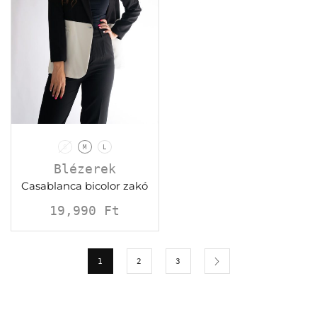
S
M
L
Blézerek
Casablanca bicolor zakó
19,990
Ft
1
2
3