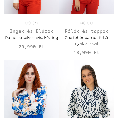
S
M
XS
S
Ingek és Blúzok
Pólók és toppok
Paradiso selyemviszkóz ing
Zoe fehér pamut felső
nyaklánccal
29,990
Ft
18,990
Ft