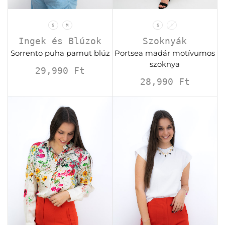
S
M
S
M
Ingek és Blúzok
Szoknyák
Sorrento puha pamut blúz
Portsea madár motívumos
szoknya
29,990
Ft
28,990
Ft