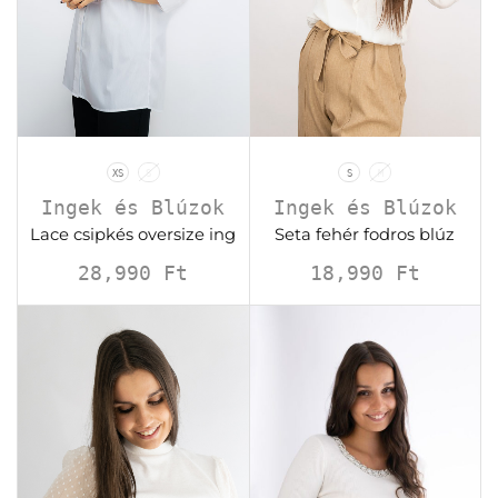
XS
S
S
M
Ingek és Blúzok
Ingek és Blúzok
Lace csipkés oversize ing
Seta fehér fodros blúz
28,990
Ft
18,990
Ft