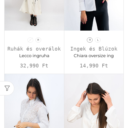
S
M
M
L
Ruhák és overálok
Ingek és Blúzok
Lecco ingruha
Chiara oversize ing
32,990
Ft
14,990
Ft