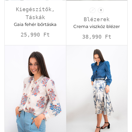
Kiegészítők
,
S
M
Táskák
Blézerek
Gaia fehér bőrtáska
Crema viszkóz blézer
25,990
Ft
38,990
Ft