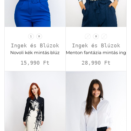
S
M
S
M
L
Ingek és Blúzok
Ingek és Blúzok
Novoli kék mintás blúz
Menton fantázia mintás ing
15,990
Ft
28,990
Ft