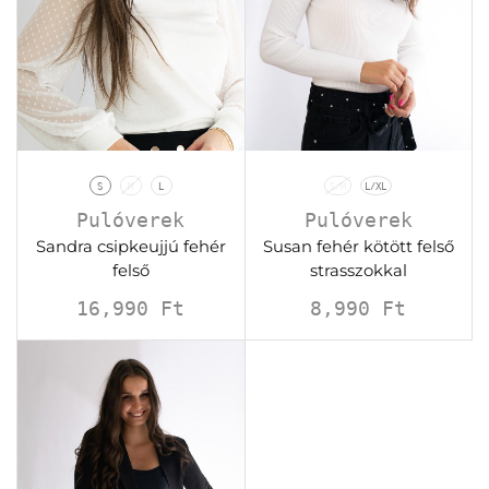
S
M
L
S/M
L/XL
Pulóverek
Pulóverek
Sandra csipkeujjú fehér
Susan fehér kötött felső
felső
strasszokkal
16,990
Ft
8,990
Ft