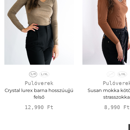
S/M
L/XL
S/M
L/XL
Pulóvere
Pulóverek
Susan mokka kötöt
Crystal lurex barna hosszúujjú
strasszokka
felső
8,990
Ft
12,990
Ft