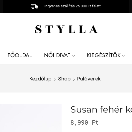
Ingyenes szállítás 25 000 Ft felett
FŐOLDAL
NŐI DIVAT
KIEGÉSZÍTŐK
Kezdőlap
Shop
Pulóverek
Susan fehér kö
8,990
Ft