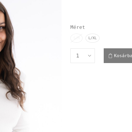
Méret
S/M
L/XL
Kosárb