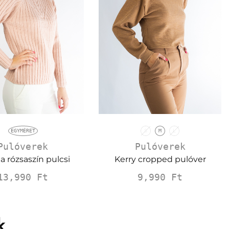
EGYMÉRET
S
M
L
Pulóverek
Pulóverek
a rózsaszín pulcsi
Kerry cropped pulóver
13,990
Ft
9,990
Ft
k