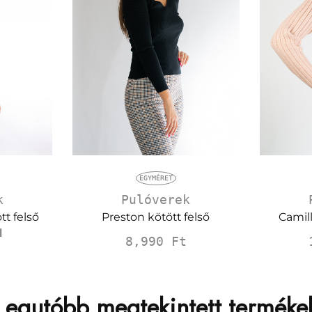
EGYMÉRET
k
Pulóverek
t felső
Preston kötött felső
Camill
l
8,990
Ft
Legutóbb megtekintett terméke