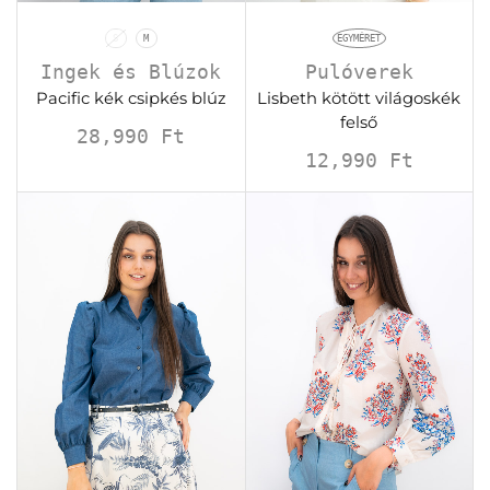
S
M
EGYMÉRET
Ingek és Blúzok
Pulóverek
Pacific kék csipkés blúz
Lisbeth kötött világoskék
felső
28,990
Ft
12,990
Ft