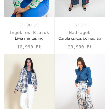
S
M
L
S
M
Ingek és Blúzok
Nadrágok
Lívia mintás ing
Carola csíkos bő nadrág
16,990
Ft
29,990
Ft