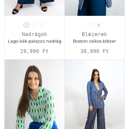
S
M
L
S
M
Nadrágok
Blézerek
Lago kék palazzo nadrág
Boston csíkos blézer
29,990
Ft
38,990
Ft