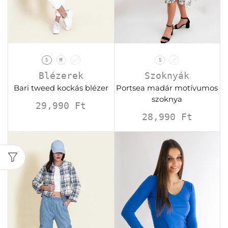
S
M
L
S
M
Blézerek
Szoknyák
Bari tweed kockás blézer
Portsea madár motívumos
szoknya
29,990
Ft
28,990
Ft