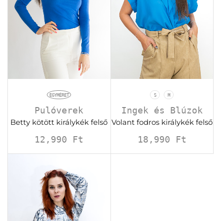
EGYMÉRET
S
M
Pulóverek
Ingek és Blúzok
Betty kötött királykék felső
Volant fodros királykék felső
12,990
Ft
18,990
Ft