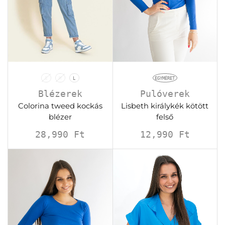
S
M
L
EGYMÉRET
Blézerek
Pulóverek
Colorina tweed kockás
Lisbeth királykék kötött
blézer
felső
28,990
Ft
12,990
Ft