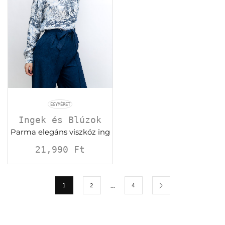
EGYMÉRET
Ingek és Blúzok
Parma elegáns viszkóz ing
21,990
Ft
…
1
2
4