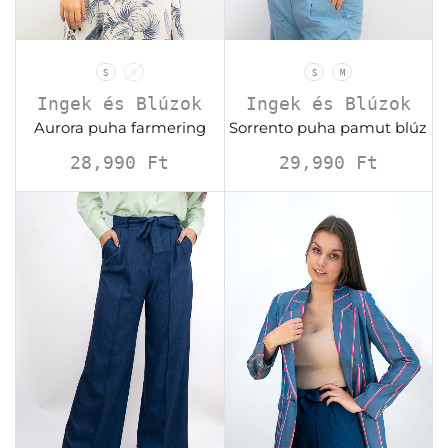
S
M
S
M
Ingek és Blúzok
Ingek és Blúzok
Aurora puha farmering
Sorrento puha pamut blúz
28,990
Ft
29,990
Ft