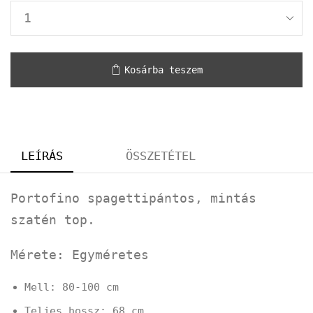
Kosárba teszem
LEÍRÁS
ÖSSZETÉTEL
Portofino spagettipántos, mintás
szatén top.
Mérete: Egyméretes
Mell: 80-100 cm
Teljes hossz: 68 cm