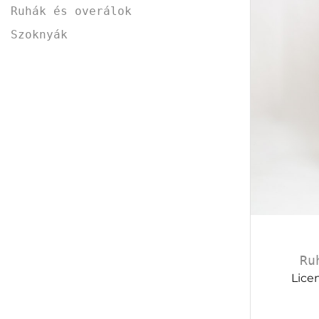
Ruhák és overálok
Szoknyák
Ru
Licen