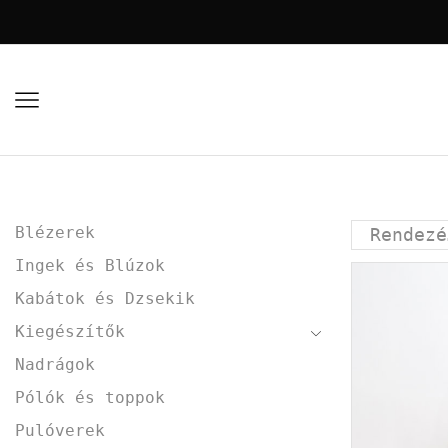
Blézerek
Ingek és Blúzok
Kabátok és Dzsekik
Kiegészítők
Nadrágok
Pólók és toppok
Pulóverek