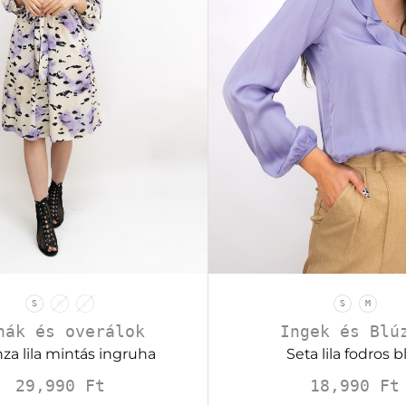
S
M
L
S
M
hák és overálok
Ingek és Blú
za lila mintás ingruha
Seta lila fodros b
29,990
Ft
18,990
Ft