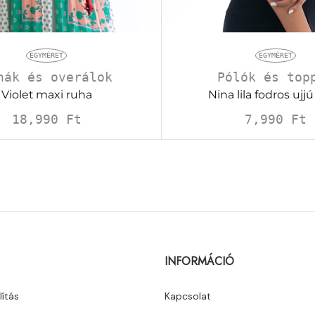
EGYMÉRET
EGYMÉRET
hák és overálok
Pólók és top
Violet maxi ruha
Nina lila fodros ujjú
18,990
Ft
7,990
Ft
INFORMÁCIÓ
lítás
Kapcsolat