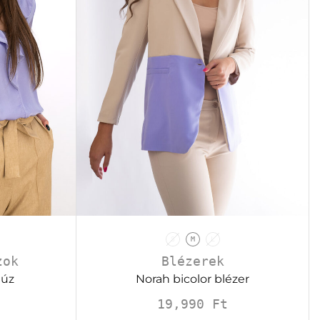
S
M
L
Blézerek
zok
Norah bicolor blézer
lúz
19,990
Ft