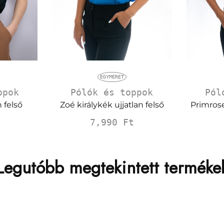
EGYMÉRET
ppok
Pólók és toppok
Pól
n felső
Zoé királykék ujjatlan felső
Primrose
7,990
Ft
Legutóbb megtekintett terméke