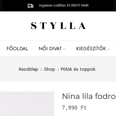
Ingyenes szállítás 25 000 Ft felett
FŐOLDAL
NŐI DIVAT
KIEGÉSZÍTŐK
Kezdőlap
Shop
Pólók és toppok
Nina lila fodro
7,990
Ft