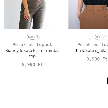
S
M
L
EGYMÉRET
Pólók és to
Pólók és toppok
Tia fekete ujjatla
Sidney fekete kasmírmintás
top
9,990
Ft
8,990
Ft