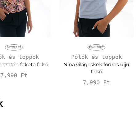
EGYMÉRET
EGYMÉRET
ók és toppok
Pólók és toppok
 szatén fekete felső
Nina világoskék fodros ujjú
felső
7,990
Ft
7,990
Ft
k