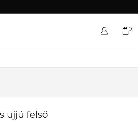
0
s ujjú felső