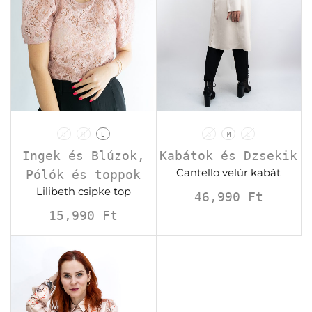
S
M
L
S
M
L
Ingek és Blúzok
,
Kabátok és Dzsekik
Cantello velúr kabát
Pólók és toppok
Lilibeth csipke top
46,990
Ft
15,990
Ft