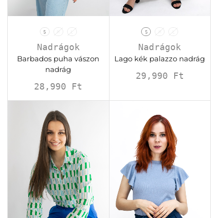
S
M
L
S
M
L
Nadrágok
Nadrágok
Barbados puha vászon
Lago kék palazzo nadrág
nadrág
29,990
Ft
28,990
Ft