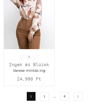
S
M
L
Ingek és Blúzok
Varese mintás ing
24,990
Ft
…
1
2
8