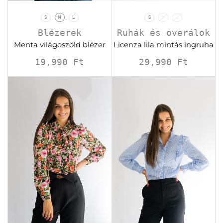
S
M
L
S
M
L
Blézerek
Ruhák és overálok
Menta világoszöld blézer
Licenza lila mintás ingruha
19,990
Ft
29,990
Ft