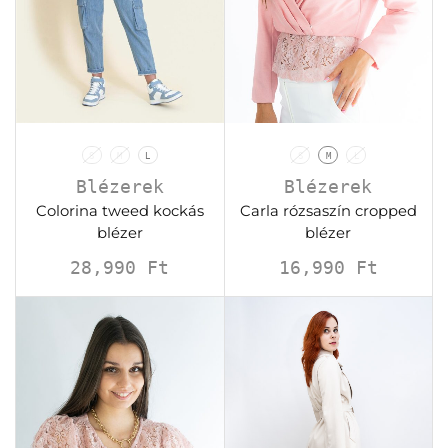
S
M
L
S
M
L
Blézerek
Blézerek
Colorina tweed kockás
Carla rózsaszín cropped
blézer
blézer
28,990
Ft
16,990
Ft