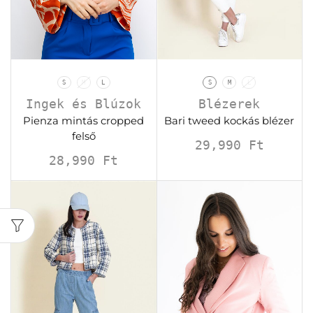
S
M
L
S
M
L
Ingek és Blúzok
Blézerek
Pienza mintás cropped
Bari tweed kockás blézer
felső
29,990
Ft
28,990
Ft