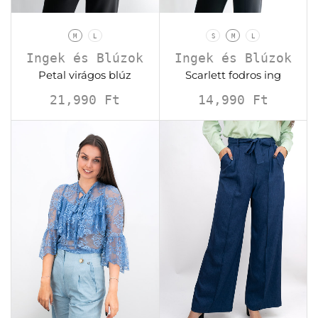
M
L
S
M
L
Ingek és Blúzok
Ingek és Blúzok
Petal virágos blúz
Scarlett fodros ing
21,990
Ft
14,990
Ft