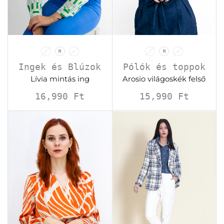
S
M
L
S
M
L
Ingek és Blúzok
Pólók és toppok
Lívia mintás ing
Arosio világoskék felső
16,990
Ft
15,990
Ft