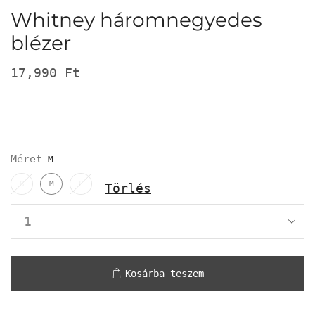
Whitney háromnegyedes
blézer
17,990
Ft
Méret
S
M
L
Törlés
Kosárba teszem