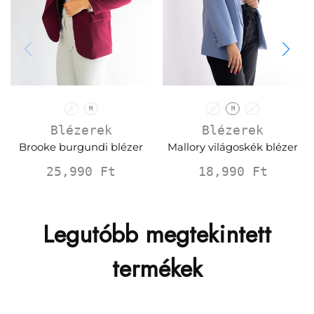
S
M
S
M
L
Blézerek
Blézerek
Brooke burgundi blézer
Mallory világoskék blézer
25,990
Ft
18,990
Ft
Legutóbb megtekintett
termékek