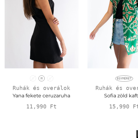
S
M
L
EGYMÉRET
Ruhák és overálok
Ruhák és ove
Yana fekete ceruzaruha
Sofia zöld kaf
11,990
Ft
15,990
F