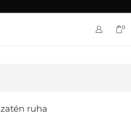
0
szatén ruha