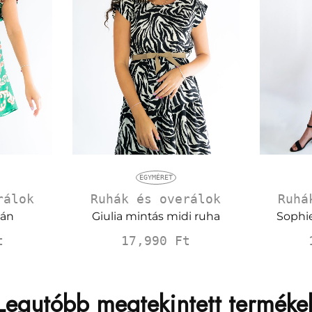
EGYMÉRET
Ruhá
rálok
Ruhák és overálok
Sophie
tán
Giulia mintás midi ruha
t
17,990
Ft
Legutóbb megtekintett terméke