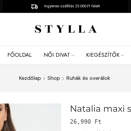
Ingyenes szállítás 25 000 Ft felett
FŐOLDAL
NŐI DIVAT
KIEGÉSZÍTŐK
Kezdőlap
Shop
Ruhák és overálok
Natalia maxi 
26,990
Ft