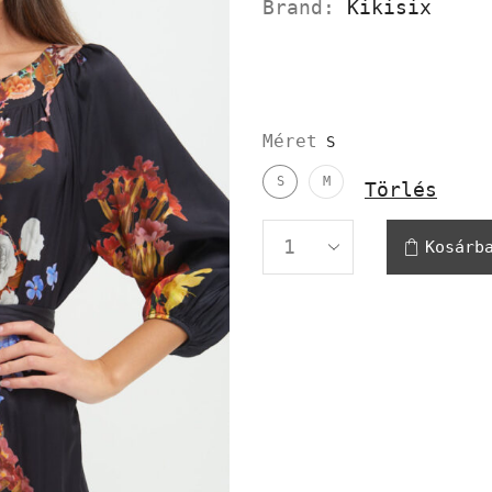
Brand:
Kikisix
Méret
S
M
Törlés
Kosárb