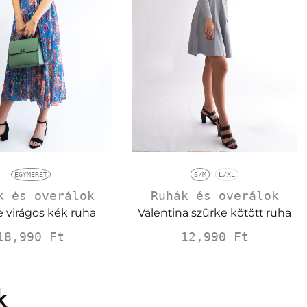
EGYMÉRET
S/M
L/XL
k és overálok
Ruhák és overálok
 virágos kék ruha
Valentina szürke kötött ruha
18,990
Ft
12,990
Ft
k