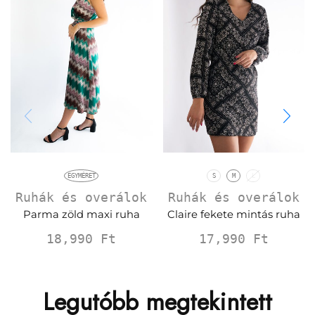
EGYMÉRET
S
M
L
Ruhák és overálok
Ruhák és overálok
Parma zöld maxi ruha
Claire fekete mintás ruha
18,990
Ft
17,990
Ft
Legutóbb megtekintett