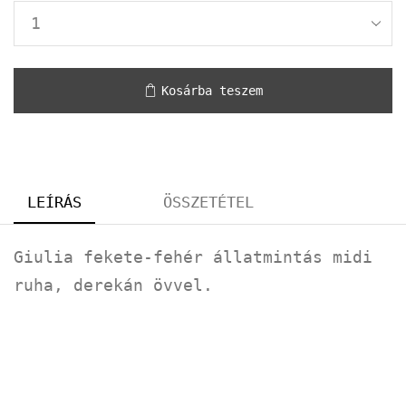
Kosárba teszem
LEÍRÁS
ÖSSZETÉTEL
Giulia fekete-fehér állatmintás midi
ruha, derekán övvel.