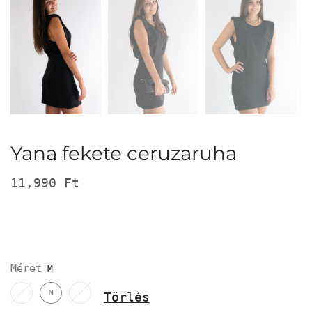
Yana fekete ceruzaruha
11,990
Ft
Méret
S
M
L
Törlés