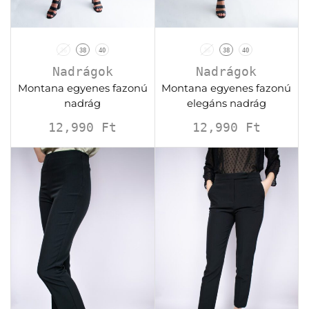
36
38
40
36
38
40
Nadrágok
Nadrágok
Montana egyenes fazonú
Montana egyenes fazonú
nadrág
elegáns nadrág
12,990
Ft
12,990
Ft