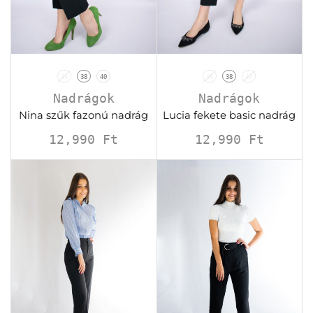
36
38
40
36
38
40
Nadrágok
Nadrágok
Nina szűk fazonú nadrág
Lucia fekete basic nadrág
12,990
Ft
12,990
Ft