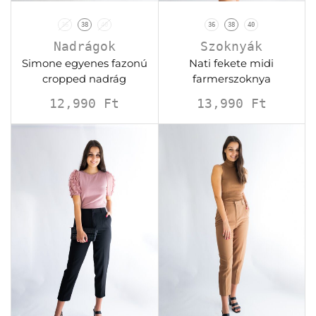
36
38
40
36
38
40
Nadrágok
Szoknyák
Simone egyenes fazonú
Nati fekete midi
cropped nadrág
farmerszoknya
12,990
Ft
13,990
Ft