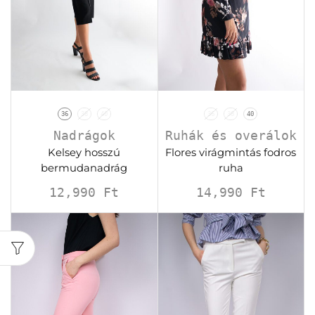
36
38
40
36
38
40
Nadrágok
Ruhák és overálok
Kelsey hosszú
Flores virágmintás fodros
bermudanadrág
ruha
12,990
Ft
14,990
Ft