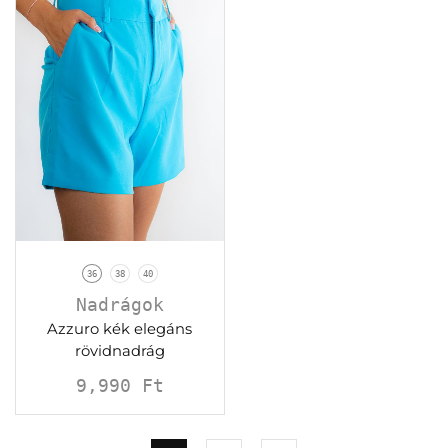
36
38
40
Nadrágok
Azzuro kék elegáns
rövidnadrág
9,990
Ft