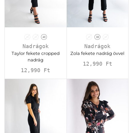
36
38
40
36
38
40
Nadrágok
Nadrágok
Taylor fekete cropped
Zola fekete nadrág övvel
nadrág
12,990
Ft
12,990
Ft