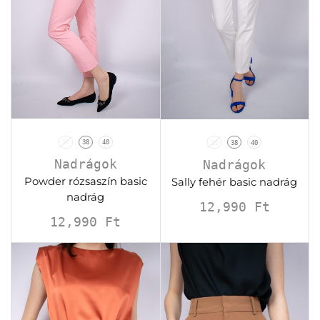
36
38
40
36
38
40
Nadrágok
Nadrágok
Powder rózsaszín basic
Sally fehér basic nadrág
nadrág
12,990
Ft
12,990
Ft