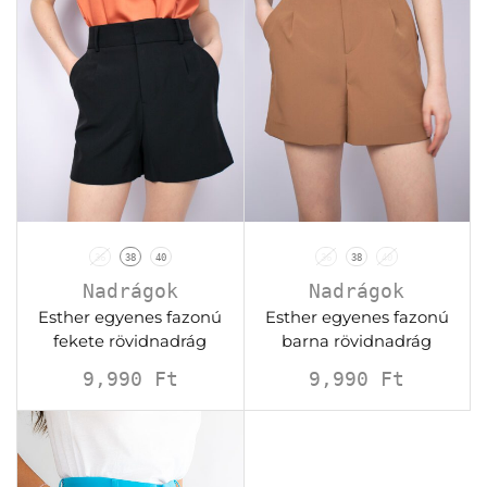
36
38
40
36
38
40
Nadrágok
Nadrágok
Esther egyenes fazonú
Esther egyenes fazonú
fekete rövidnadrág
barna rövidnadrág
9,990
Ft
9,990
Ft