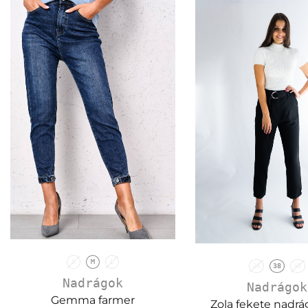
S
M
L
36
38
40
Nadrágok
Nadrágok
Gemma farmer
Zola fekete nadrá