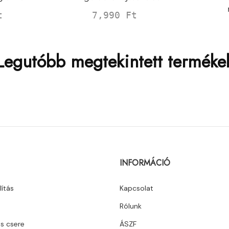
7,990
Ft
t
Legutóbb megtekintett terméke
INFORMÁCIÓ
lítás
Kapcsolat
Rólunk
és csere
ÁSZF