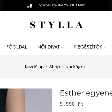
Ingyenes szállítás 25 000 Ft felett
FŐOLDAL
NŐI DIVAT
KIEGÉSZÍTŐK
Kezdőlap
Shop
Nadrágok
Esther egyen
9,990
Ft