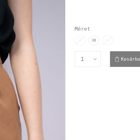
Méret
36
38
40
Kosárb