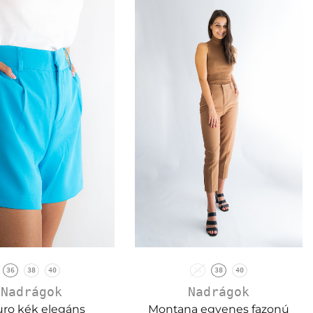
36
38
40
36
38
40
Nadrágok
Nadrágok
uro kék elegáns
Montana egyenes fazonú