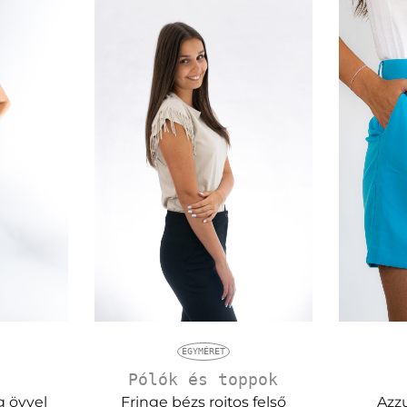
EGYMÉRET
Pólók és toppok
Fringe bézs rojtos felső
g övvel
Azz