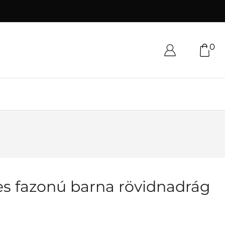
0
es fazonú barna rövidnadrág