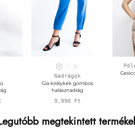
Pól
S
M
L
Gesico
Nadrágok
zú
Gia királykék gombos
rág
halásznadrág
t
9,990
Ft
Legutóbb megtekintett terméke