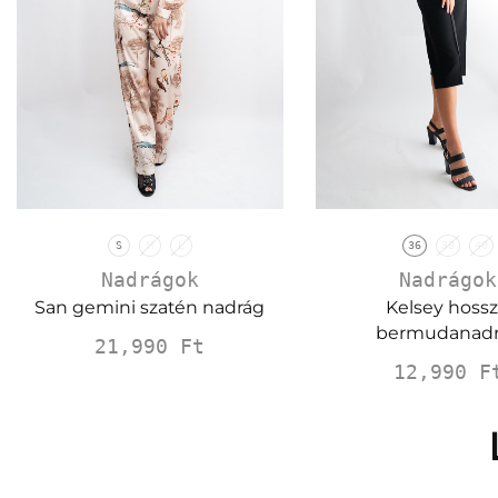
S
M
L
36
38
40
Nadrágok
Nadrágok
San gemini szatén nadrág
Kelsey hoss
bermudanad
21,990
Ft
12,990
F