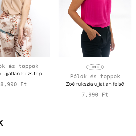
ók és toppok
EGYMÉRET
 ujjatlan bézs top
Pólók és toppok
Zoé fukszia ujjatlan felső
8,990
Ft
7,990
Ft
k