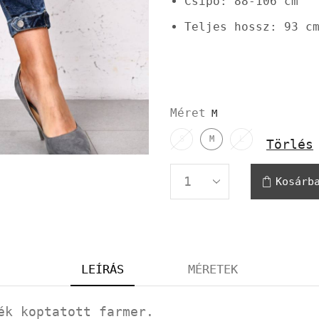
Csípő: 88-106 cm
Teljes hossz: 93 c
Méret
S
M
L
Törlés
Kosárb
LEÍRÁS
MÉRETEK
ék koptatott farmer.