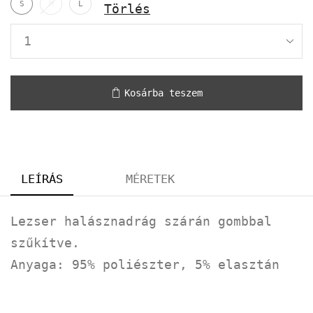
S
M
L
Törlés
Kosárba teszem
LEÍRÁS
MÉRETEK
Lezser halásznadrág szárán gombbal
szűkítve.
Anyaga: 95% poliészter, 5% elasztán