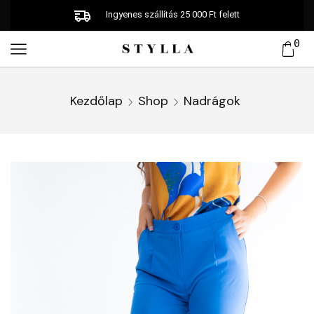
Ingyenes szállítás 25 000 Ft felett
0
Kezdőlap
Shop
Nadrágok