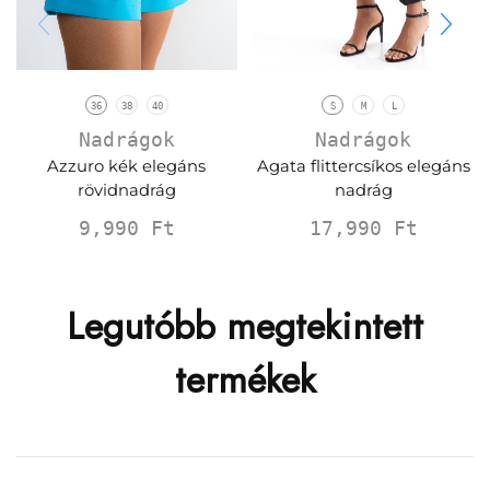
36
38
40
S
M
L
Nadrágok
Nadrágok
Azzuro kék elegáns
Agata flittercsíkos elegáns
rövidnadrág
nadrág
9,990
Ft
17,990
Ft
Legutóbb megtekintett
termékek