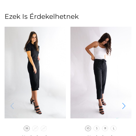
Ezek Is Érdekelhetnek
36
38
40
XS
S
M
L