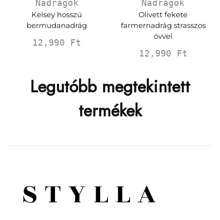
Nadrágok
Nadrágok
Kelsey hosszú
Olivett fekete
bermudanadrág
farmernadrág strasszos
övvel
12,990
Ft
12,990
Ft
Legutóbb megtekintett
termékek