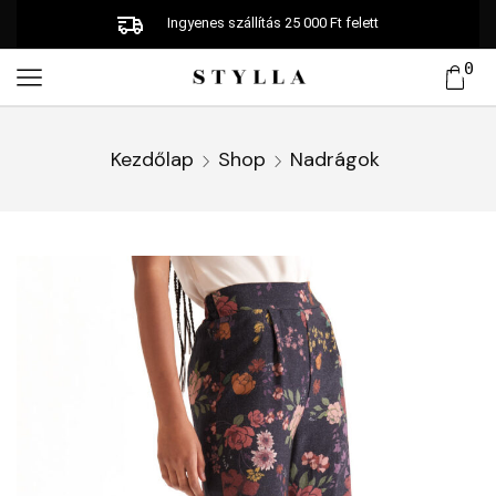
Ingyenes szállítás 25 000 Ft felett
0
Kezdőlap
Shop
Nadrágok