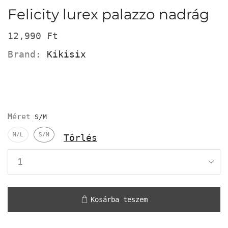
Felicity lurex palazzo nadrág
12,990
Ft
Brand:
Kikisix
Méret
M/L
S/M
Törlés
Kosárba teszem