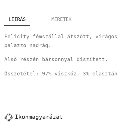
LEÍRÁS
MÉRETEK
Felicity fémszállal átszőtt, virágos
palazzo nadrág.
Alső részén bársonnyal díszített.
Összetétel: 97% viszkóz, 3% elasztán
Ikonmagyarázat