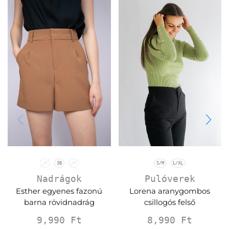
36
38
40
S/M
L/XL
Nadrágok
Pulóverek
Esther egyenes fazonú
Lorena aranygombos
barna rövidnadrág
csillogós felső
9,990
Ft
8,990
Ft