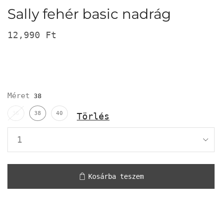
Sally fehér basic nadrág
12,990
Ft
Méret
36
38
40
Törlés
Kosárba teszem