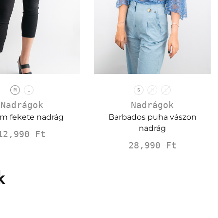
M
L
S
M
L
Nadrágok
Nadrágok
m fekete nadrág
Barbados puha vászon
nadrág
12,990
Ft
28,990
Ft
k