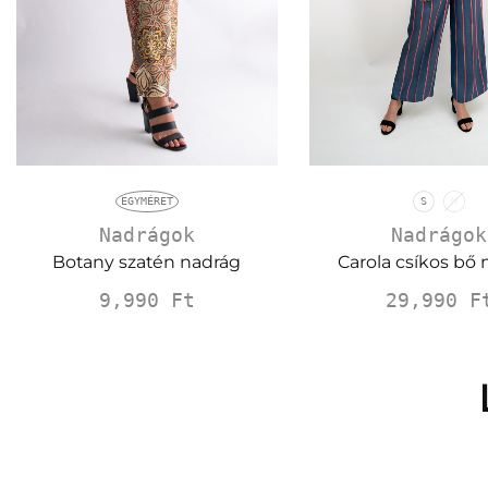
EGYMÉRET
S
M
Nadrágok
Nadrágok
Botany szatén nadrág
Carola csíkos bő
9,990
Ft
29,990
F