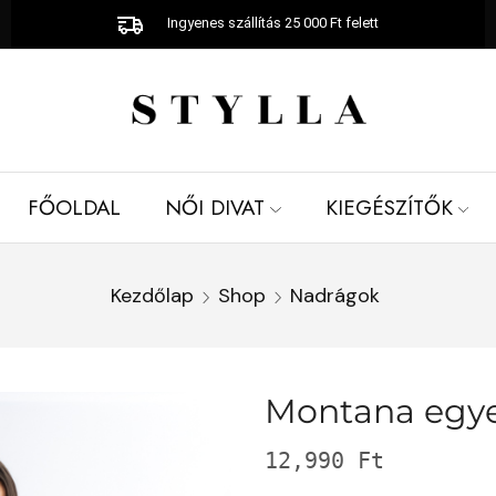
Ingyenes szállítás 25 000 Ft felett
FŐOLDAL
NŐI DIVAT
KIEGÉSZÍTŐK
Kezdőlap
Shop
Nadrágok
Montana egye
12,990
Ft