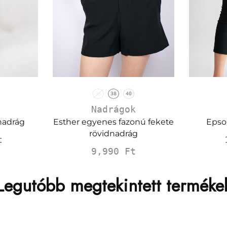
36
38
40
Nadrágok
Esther egyenes fazonú fekete
 nadrág
Epso
rövidnadrág
t
9,990
Ft
Legutóbb megtekintett terméke