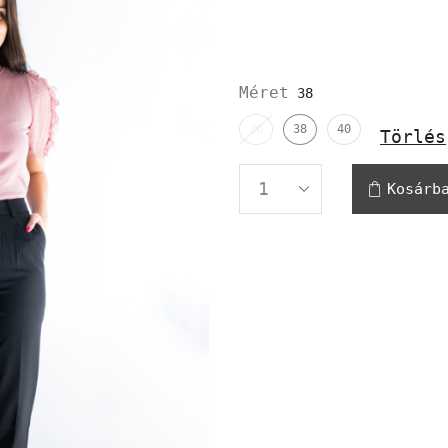
Méret
36
38
40
Törlés
Kosárb