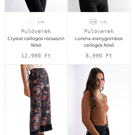
S/M
L/XL
S/M
L/XL
Pulóverek
Pulóverek
Crystal csillogós rózsaszín
Lorena aranygombos
felső
csillogós felső
12,990
Ft
8,990
Ft