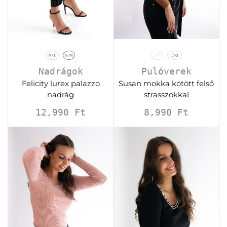
M/L
S/M
S/M
L/XL
Nadrágok
Pulóverek
Felicity lurex palazzo
Susan mokka kötött felső
nadrág
strasszokkal
12,990
Ft
8,990
Ft