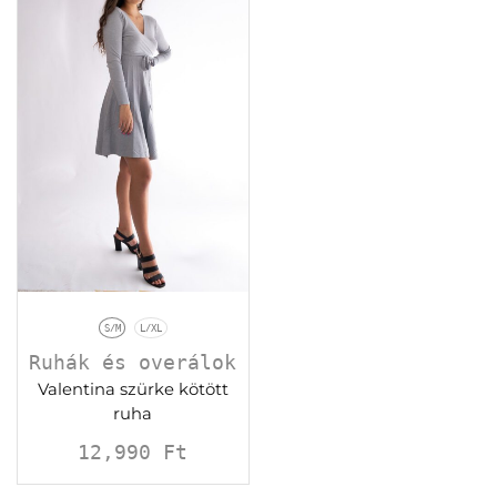
S/M
L/XL
Ruhák és overálok
Valentina szürke kötött
ruha
12,990
Ft