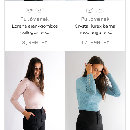
S/M
L/XL
S/M
L/XL
Pulóverek
Pulóverek
Lorena aranygombos
Crystal lurex barna
csillogós felső
hosszúujjú felső
8,990
Ft
12,990
Ft