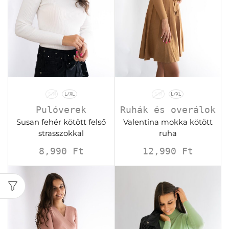
S/M
L/XL
S/M
L/XL
Pulóverek
Ruhák és overálok
Susan fehér kötött felső
Valentina mokka kötött
strasszokkal
ruha
8,990
Ft
12,990
Ft