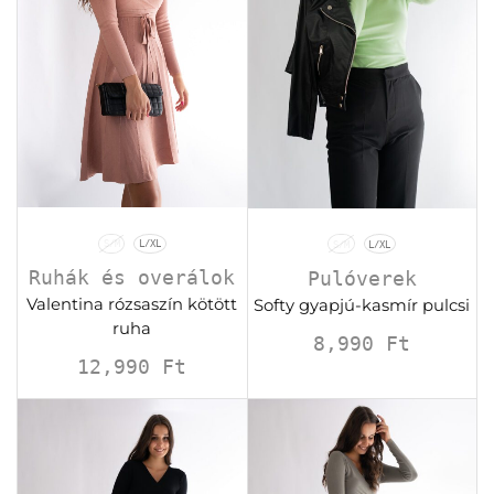
S/M
L/XL
S/M
L/XL
Ruhák és overálok
Pulóverek
Valentina rózsaszín kötött
Softy gyapjú-kasmír pulcsi
ruha
8,990
Ft
12,990
Ft