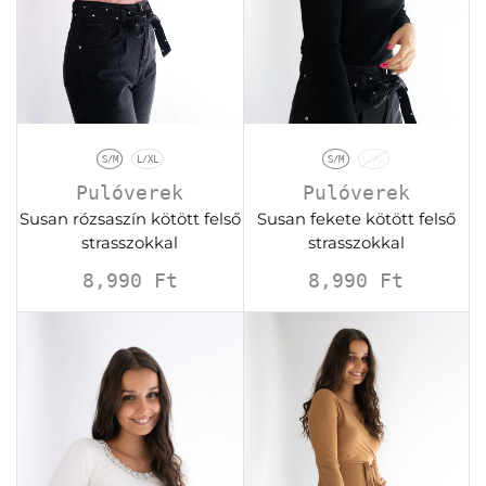
S/M
L/XL
S/M
L/XL
Pulóverek
Pulóverek
Susan rózsaszín kötött felső
Susan fekete kötött felső
strasszokkal
strasszokkal
8,990
Ft
8,990
Ft