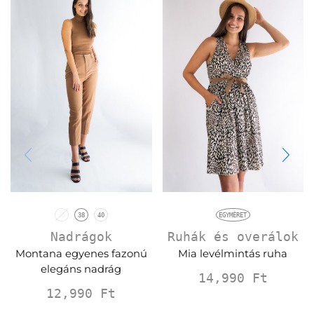
36
38
40
EGYMÉRET
Nadrágok
Ruhák és overálok
Montana egyenes fazonú
Mia levélmintás ruha
elegáns nadrág
14,990
Ft
12,990
Ft