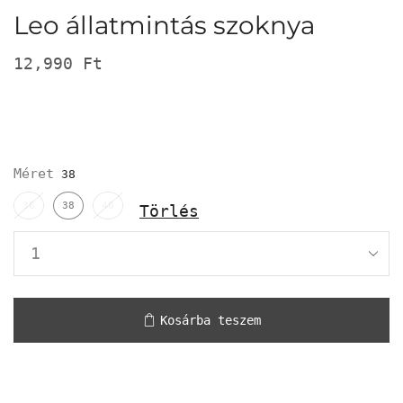
Leo állatmintás szoknya
12,990
Ft
Méret
36
38
40
Törlés
Kosárba teszem