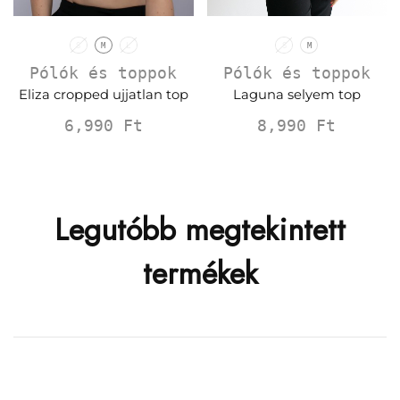
S
M
L
S
M
Pólók és toppok
Pólók és toppok
Eliza cropped ujjatlan top
Laguna selyem top
6,990
Ft
8,990
Ft
Legutóbb megtekintett
termékek